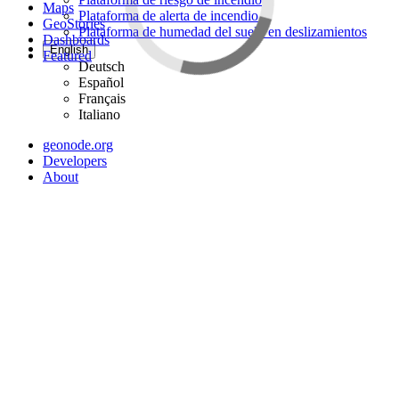
Maps
Plataforma de alerta de incendio
GeoStories
Plataforma de humedad del suelo en deslizamientos
Dashboards
English
Featured
Deutsch
Español
Français
Italiano
geonode.org
Developers
About