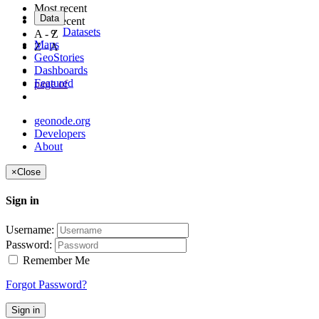
Most recent
Data
Less recent
Datasets
A - Z
Maps
Z - A
GeoStories
Dashboards
Featured
page
of
geonode.org
Developers
About
×
Close
Sign in
Username:
Password:
Remember Me
Forgot Password?
Sign in