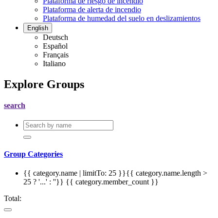
Plataforma de riesgo de incendio
Plataforma de alerta de incendio
Plataforma de humedad del suelo en deslizamientos
English
Deutsch
Español
Français
Italiano
Explore Groups
search
Group Categories
{{ category.name | limitTo: 25 }}{{ category.name.length >
25 ? '...' : ''}}
{{ category.member_count }}
Total: