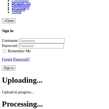
GeoStories
geonode.org
Dashboards
Developers
Featured
About
×
Close
Sign in
Username:
Password:
Remember Me
Forgot Password?
Sign in
Uploading...
Upload in progress...
Processing...